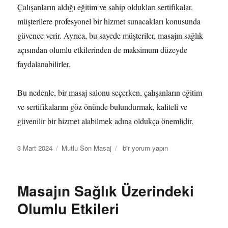
Çalışanların aldığı eğitim ve sahip oldukları sertifikalar,
müşterilere profesyonel bir hizmet sunacakları konusunda
güvence verir. Ayrıca, bu sayede müşteriler, masajın sağlık
açısından olumlu etkilerinden de maksimum düzeyde
faydalanabilirler.
Bu nedenle, bir masaj salonu seçerken, çalışanların eğitim
ve sertifikalarını göz önünde bulundurmak, kaliteli ve
güvenilir bir hizmet alabilmek adına oldukça önemlidir.
Yayın
Kategoriler
Masaj
3 Mart 2024
Mutlu Son Masaj
bir yorum yapın
tarihi
Salonu
Seçerken
Dikkat
Masajın Sağlık Üzerindeki
Edilmesi
Gerekenler
Olumlu Etkileri
için