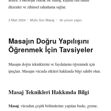
düzenler ve zihinsel rahatlama sağlar.
Yayın
Kategoriler
Masaj
3 Mart 2024
Mutlu Son Masaj
bir yorum yapın
tarihi
Teknikleri
ve
Uygulama
Masajın Doğru Yapılışını
Yöntemleri
için
Öğrenmek İçin Tavsiyeler
Masajın doğru tekniklerini ve faydalarını öğrenmek için
ipuçları. Masajın vücuda etkileri hakkında bilgi sahibi olun.
Masaj Teknikleri Hakkında Bilgi
Masaj
, vücudun çeşitli bölümlerine yapılan baskı, germe,