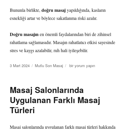
doğru masaj
Bununla birlikte,
yapıldığında, kasların
esnekliği artar ve böylece sakatlanma riski azalır.
Doğru masajın
en önemli faydalarından biri de zihinsel
rahatlama sağlamasıdır. Masajın rahatlatıcı etkisi sayesinde
stres ve kaygı azalabilir, ruh hali iyileşebilir.
Yayın
Kategoriler
Masajın
3 Mart 2024
Mutlu Son Masaj
bir yorum yapın
tarihi
Doğru
Yapılışını
Öğrenmek
Masaj Salonlarında
İçin
Tavsiyeler
Uygulanan Farklı Masaj
için
Türleri
Masaj salonlarında uygulanan farklı masaj türleri hakkında