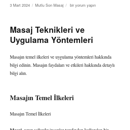
Yayın
Kategoriler
Masajın
3 Mart 2024
Mutlu Son Masaj
bir yorum yapın
tarihi
Sağlık
Üzerindeki
Olumlu
Masaj Teknikleri ve
Etkileri
için
Uygulama Yöntemleri
Masajın temel ilkeleri ve uygulama yöntemleri hakkında
bilgi edinin. Masajın faydaları ve etkileri hakkında detaylı
bilgi alın.
Masajın Temel İlkeleri
Masajın Temel İlkeleri
Masaj
, uzun yıllardır insanlar tarafından kullanılan bir