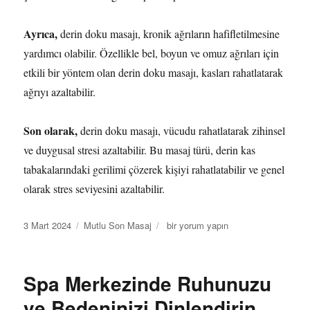
Ayrıca,
derin doku masajı, kronik ağrıların hafifletilmesine
yardımcı olabilir. Özellikle bel, boyun ve omuz ağrıları için
etkili bir yöntem olan derin doku masajı, kasları rahatlatarak
ağrıyı azaltabilir.
Son olarak,
derin doku masajı, vücudu rahatlatarak zihinsel
ve duygusal stresi azaltabilir. Bu masaj türü, derin kas
tabakalarındaki gerilimi çözerek kişiyi rahatlatabilir ve genel
olarak stres seviyesini azaltabilir.
Yayın
Kategoriler
Masaj
3 Mart 2024
Mutlu Son Masaj
bir yorum yapın
tarihi
Salonlarında
Uygulanan
Farklı
Spa Merkezinde Ruhunuzu
Masaj
Türleri
ve Bedeninizi Dinlendirin