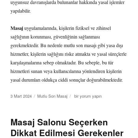
uygunsuz davranışlarda bulunanlar hakkında yasal işlemler
yapılabilir.
Masaj
uygulamalarında, kişilerin fiziksel ve zihinsel
sağlığının korunması, güvenliğinin sağlanması
gerekmektedir. Bu nedenle mutlu son masajı gibi yasa dışı
hizmetler, kişilerin sağlığını riske atmakta ve yasal süreçlerle
karşılaşmalarına sebep olmaktadır. Bu sebeple, bu tür
hizmetleri sunan veya kullanıcılarına yönlendiren kişilerin
yasal durumları oldukça ciddi sonuçlar doğurabilmektedir.
Yayın
Kategoriler
Mutlu
3 Mart 2024
Mutlu Son Masaj
bir yorum yapın
tarihi
Son
Masaj
Hakkında
Masaj Salonu Seçerken
Bilmeniz
Gerekenler
Dikkat Edilmesi Gerekenler
için